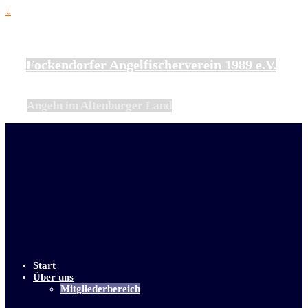
↓
Fockendorfer Angelfischerverein 1989 e.V.
Angeln im Altenburger Land
Start
Über uns
Mitgliederbereich