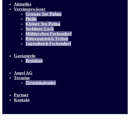
Aktuelles
Vereinsgewässer
Grosser See Pahna
Pleiße
Kleiner See Pahna
Serbitzer Loch
Mühlgraben Fockendorf
Rittergutsteich Treben
Jugendteich Fockendorf
Gastangeln
Preisliste
Angel AG
Termine
Terminkalender
Partner
Kontakt