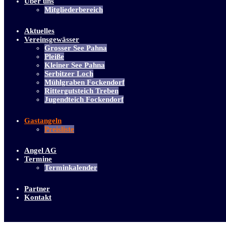
Über uns
Mitgliederbereich
Aktuelles
Vereinsgewässer
Grosser See Pahna
Pleiße
Kleiner See Pahna
Serbitzer Loch
Mühlgraben Fockendorf
Rittergutsteich Treben
Jugendteich Fockendorf
Gastangeln
Preisliste
Angel AG
Termine
Terminkalender
Partner
Kontakt