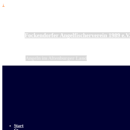
↓
Fockendorfer Angelfischerverein 1989 e.V
Angeln im Altenburger Land
Start