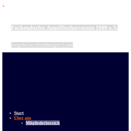
↓
Fockendorfer Angelfischerverein 1989 e.V.
Angeln im Altenburger Land
Start
Über uns
Mitgliederbereich