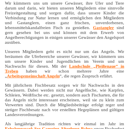
Wir kümmern uns um unsere Gewässer, ihre Ufer und Tiere
darum und darin, wir bieten unseren Mitgliedern eine sinnvolle
Freizeitgestaltung und sorgen dafür, dass unsere Kinder die
Verbindung zur Natur lernen und ermöglichen den Mitgliedern
und Gastanglern, einen ganz frischen, unverdorbenen,
lebensmittelskandalfreien Fisch zu genießen.
Gastangler
sind
gern gesehen bei uns und können mit dem Erwerb von
Angelberechtigungen in einigen unserer Gewässer den Angelsport
ausüben.
Unseren Mitgliedern geht es nicht nur um das Angeln. Wir
beräumen die Uferbereiche unserer Gewässer, wir kümmern uns
um unsere Kinder und Jugendlichen im Verein und um
Nachwuchs für diesen. Mit der
Landschule „Pleißenaue“ in
Treben
haben wir schon mehrere Jahre eine
„
Arbeitsgemeinschaft Angeln
“, die regen Zuspruch erfährt.
Mit jährlichem Fischbesatz sorgen wir für Nachwuchs in den
Gewässern. Dabei werden nicht nur Angelﬁsche, wie Karpfen,
Schleien, Weißfische etc. gesetzt, sondern auch Fischarten, die für
das Angeln nicht interessant erscheinen, weil sie zu klein zum
Verwerten sind. Durch die Mitgliedsbeiträge erfolgt reger und
stetiger Fischbesatz nach vor erstellten Hegeplänen und gültigen
Landesverordnungen.
Als langjährige Tradition richten wir einmal im Jahr im
Erholungspark See-Camping Altenburg-Pahna
unser Fischerfest