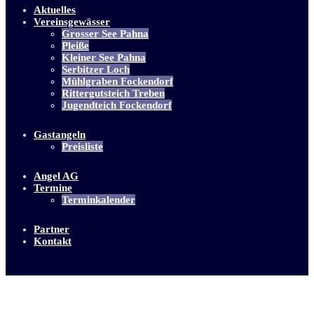
Aktuelles
Vereinsgewässer
Grosser See Pahna
Pleiße
Kleiner See Pahna
Serbitzer Loch
Mühlgraben Fockendorf
Rittergutsteich Treben
Jugendteich Fockendorf
Gastangeln
Preisliste
Angel AG
Termine
Terminkalender
Partner
Kontakt