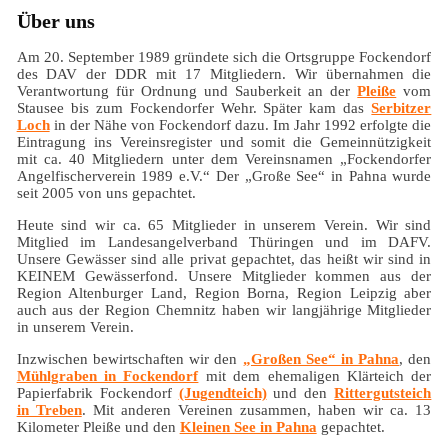
Über uns
Am 20. September 1989 gründete sich die Ortsgruppe Fockendorf
des DAV der DDR mit 17 Mitgliedern. Wir übernahmen die
Verantwortung für Ordnung und Sauberkeit an der
Pleiße
vom
Stausee bis zum Fockendorfer Wehr. Später kam das
Serbitzer
Loch
in der Nähe von Fockendorf dazu. Im Jahr 1992 erfolgte die
Eintragung ins Vereinsregister und somit die Gemeinnützigkeit
mit ca. 40 Mitgliedern unter dem Vereinsnamen „Fockendorfer
Angelfischerverein 1989 e.V.“ Der „Große See“ in Pahna wurde
seit 2005 von uns gepachtet.
Heute sind wir ca. 65 Mitglieder in unserem Verein. Wir sind
Mitglied im Landesangelverband Thüringen und im DAFV.
Unsere Gewässer sind alle privat gepachtet, das heißt wir sind in
KEINEM Gewässerfond. Unsere Mitglieder kommen aus der
Region Altenburger Land, Region Borna, Region Leipzig aber
auch aus der Region Chemnitz haben wir langjährige Mitglieder
in unserem Verein.
Inzwischen bewirtschaften wir den
„Großen See“ in Pahna
, den
Mühlgraben in Fockendorf
mit dem ehemaligen Klärteich der
Papierfabrik Fockendorf
(Jugendteich)
und den
Rittergutsteich
in Treben
. Mit anderen Vereinen zusammen, haben wir ca. 13
Kilometer Pleiße und den
Kleinen See in Pahna
gepachtet.