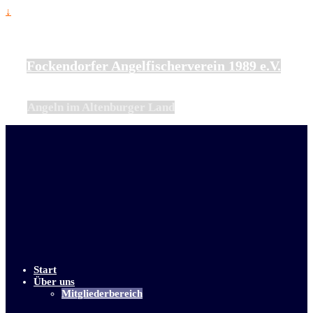
↓
Fockendorfer Angelfischerverein 1989 e.V.
Angeln im Altenburger Land
Start
Über uns
Mitgliederbereich