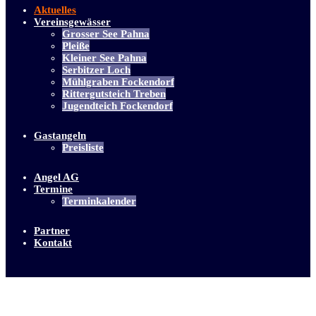
Aktuelles
Vereinsgewässer
Grosser See Pahna
Pleiße
Kleiner See Pahna
Serbitzer Loch
Mühlgraben Fockendorf
Rittergutsteich Treben
Jugendteich Fockendorf
Gastangeln
Preisliste
Angel AG
Termine
Terminkalender
Partner
Kontakt