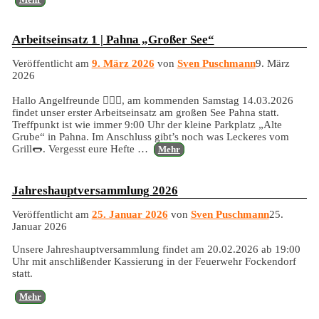
Arbeitseinsatz 1 | Pahna „Großer See“
Veröffentlicht am
9. März 2026
von
Sven Puschmann
9. März
2026
Hallo Angelfreunde 🙋🏼‍♂️, am kommenden Samstag 14.03.2026
findet unser erster Arbeitseinsatz am großen See Pahna statt.
Treffpunkt ist wie immer 9:00 Uhr der kleine Parkplatz „Alte
Grube“ in Pahna. Im Anschluss gibt’s noch was Leckeres vom
Grill🌭. Vergesst eure Hefte
…
Mehr
Jahreshauptversammlung 2026
Veröffentlicht am
25. Januar 2026
von
Sven Puschmann
25.
Januar 2026
Unsere Jahreshauptversammlung findet am 20.02.2026 ab 19:00
Uhr mit anschlißender Kassierung in der Feuerwehr Fockendorf
statt.
Mehr