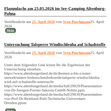
Flammlachs am 25.05.2026 im See-Camping Altenburg-
Pahna
Veröffentlicht am
25. April 2026
von
Sven Puschmann
25. April
2026
Mehr
Untersuchung Talsperre Windischleuba auf Schadstoffe
Veröffentlicht am
25. April 2026
von
Sven Puschmann
25. April
2026
Unter dem folgenden Link könnt Ihr die Ergebnisse der
Untersuchung einsehen.
https://www.altenburgerland.de/de/themen-a-bis-z/natur-
umwelt/untere-bodenschutzbehoerde/talsperre-windischleuba-
wird-auf-schadstoffe-untersucht
https://www.altenburgerland.de/media/full/29029/Praesentation-
von-Dr-Juergen-Forster-Sakosta-GmbH-Nobitz.pptx
https://www.altenburgerland.de/media/full/29030/Praesentation-
von-Prof-Dr-Reinhard-Pohl-Technische-Universitaet-
Dresden.ppsm
Mehr