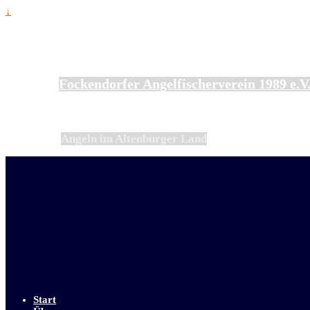
↓
Fockendorfer Angelfischerverein 1989 e.V
Angeln im Altenburger Land
Start