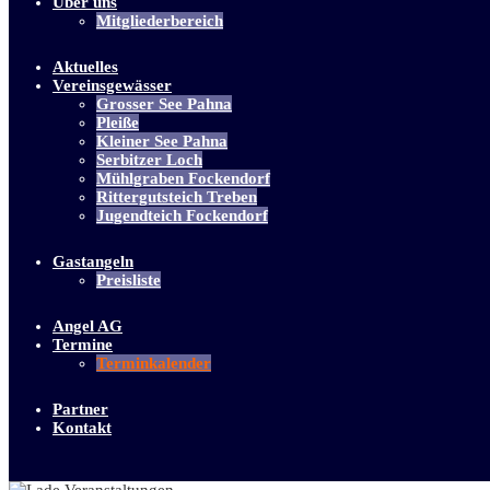
Über uns
Mitgliederbereich
Aktuelles
Vereinsgewässer
Grosser See Pahna
Pleiße
Kleiner See Pahna
Serbitzer Loch
Mühlgraben Fockendorf
Rittergutsteich Treben
Jugendteich Fockendorf
Gastangeln
Preisliste
Angel AG
Termine
Terminkalender
Partner
Kontakt