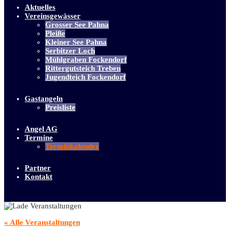
Aktuelles
Vereinsgewässer
Grosser See Pahna
Pleiße
Kleiner See Pahna
Serbitzer Loch
Mühlgraben Fockendorf
Rittergutsteich Treben
Jugendteich Fockendorf
Gastangeln
Preisliste
Angel AG
Termine
Terminkalender
Partner
Kontakt
« Alle Veranstaltungen