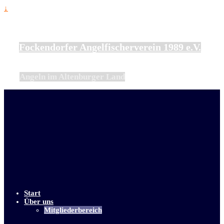
↓
Fockendorfer Angelfischerverein 1989 e.V.
Angeln im Altenburger Land
Start
Über uns
Mitgliederbereich