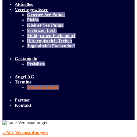
Aktuelles
Vereinsgewässer
Grosser See Pahna
Pleiße
Kleiner See Pahna
Serbitzer Loch
Mühlgraben Fockendorf
Rittergutsteich Treben
Jugendteich Fockendorf
Gastangeln
Preisliste
Angel AG
Termine
Terminkalender
Partner
Kontakt
« Alle Veranstaltungen