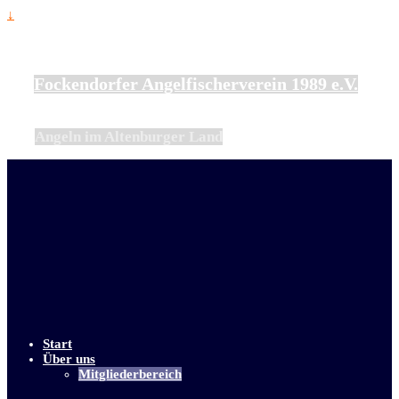
↓
Fockendorfer Angelfischerverein 1989 e.V.
Angeln im Altenburger Land
Start
Über uns
Mitgliederbereich