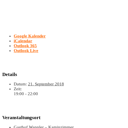
Google Kalender
iCalendar
Outlook 365
Outlook Live
Details
Datum:
21. September 2018
Zeit:
19:00 - 22:00
Veranstaltungsort
Gasthof Wappler – Kaminzimmer