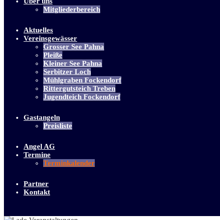
Über uns
Mitgliederbereich
Aktuelles
Vereinsgewässer
Grosser See Pahna
Pleiße
Kleiner See Pahna
Serbitzer Loch
Mühlgraben Fockendorf
Rittergutsteich Treben
Jugendteich Fockendorf
Gastangeln
Preisliste
Angel AG
Termine
Terminkalender
Partner
Kontakt