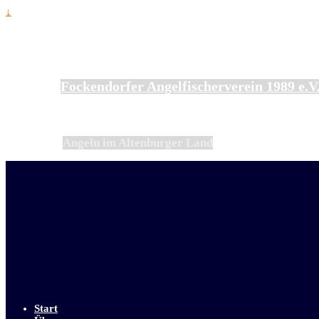
↓
Fockendorfer Angelfischerverein 1989 e.V
Angeln im Altenburger Land
Start