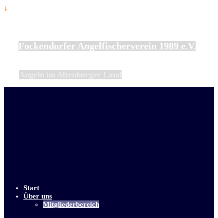
↓
Fockendorfer Angelfischerverein 1989 e.V.
Angeln im Altenburger Land
Start
Über uns
Mitgliederbereich