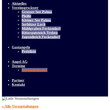
Aktuelles
Vereinsgewässer
Grosser See Pahna
Pleiße
Kleiner See Pahna
Serbitzer Loch
Mühlgraben Fockendorf
Rittergutsteich Treben
Jugendteich Fockendorf
Gastangeln
Preisliste
Angel AG
Termine
Terminkalender
Partner
Kontakt
« Alle Veranstaltungen