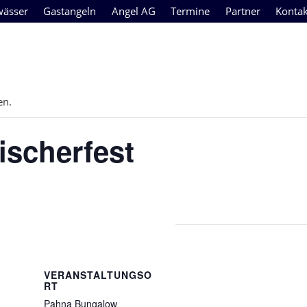
wässer
Gastangeln
Angel AG
Termine
Partner
Kontak
en.
ischerfest
VERANSTALTUNGSO
RT
Pahna Bungalow