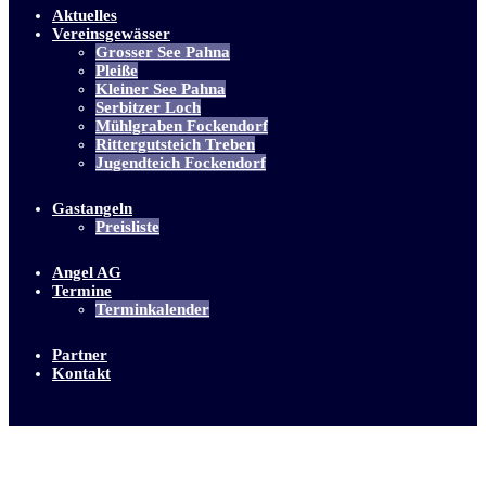
Aktuelles
Vereinsgewässer
Grosser See Pahna
Pleiße
Kleiner See Pahna
Serbitzer Loch
Mühlgraben Fockendorf
Rittergutsteich Treben
Jugendteich Fockendorf
Gastangeln
Preisliste
Angel AG
Termine
Terminkalender
Partner
Kontakt