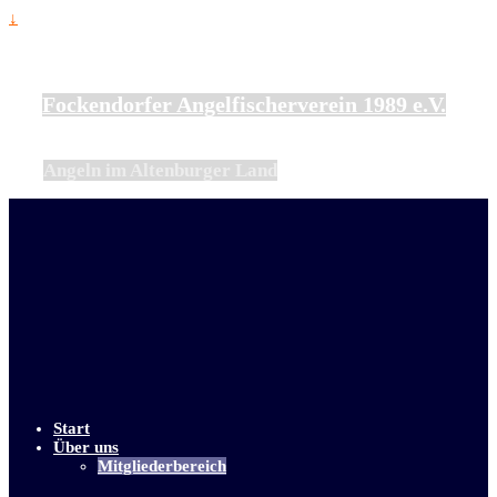
↓
Fockendorfer Angelfischerverein 1989 e.V.
Angeln im Altenburger Land
Start
Über uns
Mitgliederbereich