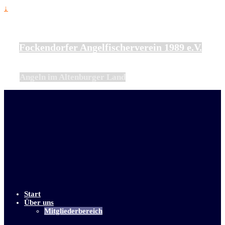
↓
Fockendorfer Angelfischerverein 1989 e.V.
Angeln im Altenburger Land
Start
Über uns
Mitgliederbereich