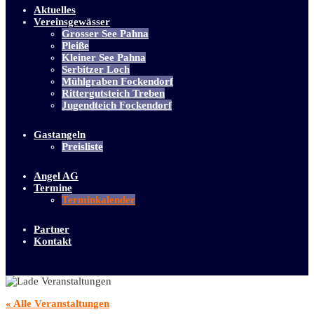
Aktuelles
Vereinsgewässer
Grosser See Pahna
Pleiße
Kleiner See Pahna
Serbitzer Loch
Mühlgraben Fockendorf
Rittergutsteich Treben
Jugendteich Fockendorf
Gastangeln
Preisliste
Angel AG
Termine
Terminkalender
Partner
Kontakt
« Alle Veranstaltungen