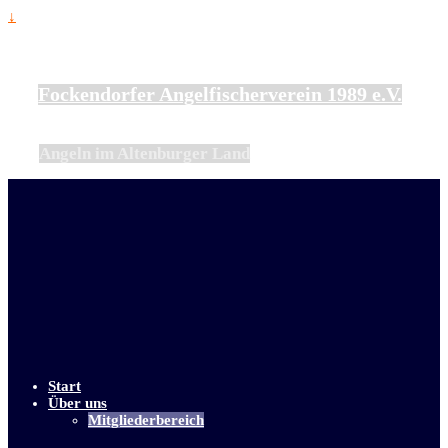
↓
Fockendorfer Angelfischerverein 1989 e.V.
Angeln im Altenburger Land
Start
Über uns
Mitgliederbereich