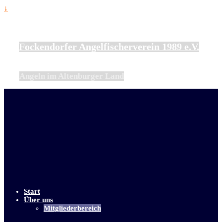
↓
Fockendorfer Angelfischerverein 1989 e.V.
Angeln im Altenburger Land
Start
Über uns
Mitgliederbereich