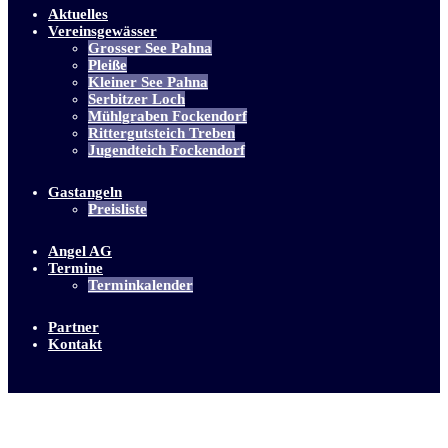
Aktuelles
Vereinsgewässer
Grosser See Pahna
Pleiße
Kleiner See Pahna
Serbitzer Loch
Mühlgraben Fockendorf
Rittergutsteich Treben
Jugendteich Fockendorf
Gastangeln
Preisliste
Angel AG
Termine
Terminkalender
Partner
Kontakt