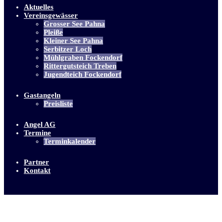
Aktuelles
Vereinsgewässer
Grosser See Pahna
Pleiße
Kleiner See Pahna
Serbitzer Loch
Mühlgraben Fockendorf
Rittergutsteich Treben
Jugendteich Fockendorf
Gastangeln
Preisliste
Angel AG
Termine
Terminkalender
Partner
Kontakt