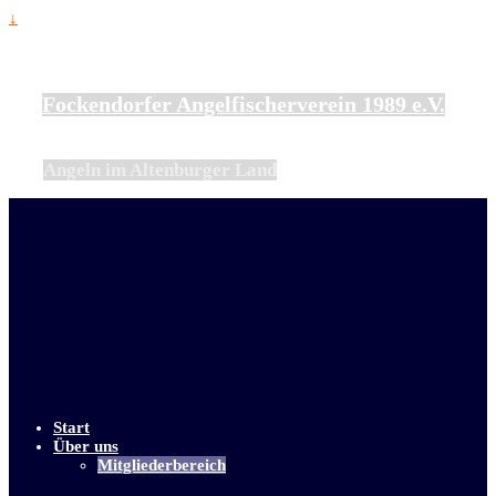
↓
Fockendorfer Angelfischerverein 1989 e.V.
Angeln im Altenburger Land
Start
Über uns
Mitgliederbereich